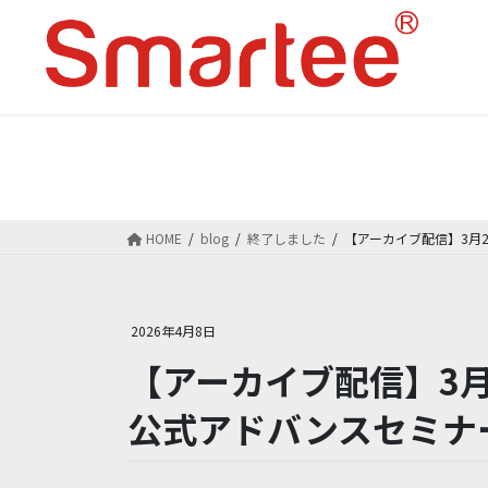
コ
ナ
ン
ビ
テ
ゲ
ン
ー
ツ
シ
に
ョ
移
ン
動
に
移
HOME
blog
終了しました
【アーカイブ配信】3月26
動
2026年4月8日
【アーカイブ配信】3月26
公式アドバンスセミナ