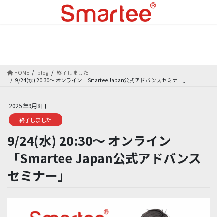
コ
ナ
ン
ビ
テ
ゲ
ン
ー
blog
ツ
シ
に
ョ
移
ン
HOME
blog
終了しました
動
に
9/24(水) 20:30〜 オンライン「Smartee Japan公式アドバンスセミナー」
移
動
2025年9月8日
終了しました
9/24(水) 20:30〜 オンライン
「Smartee Japan公式アドバンス
セミナー」