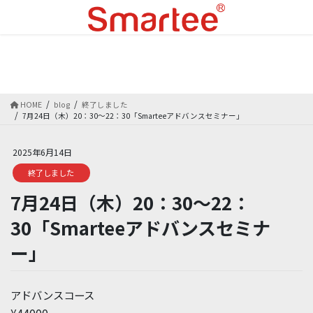
コ
ナ
ン
ビ
テ
ゲ
ン
ー
blog
ツ
シ
に
ョ
移
ン
HOME
blog
終了しました
動
に
7月24日（木）20：30～22：30「Smarteeアドバンスセミナー」
移
動
2025年6月14日
終了しました
7月24日（木）20：30～22：
30「Smarteeアドバンスセミナ
ー」
アドバンスコース
¥44000