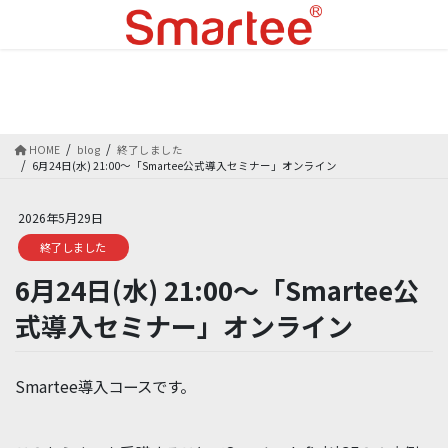
コ
ナ
ン
ビ
テ
ゲ
ン
ー
blog
ツ
シ
に
ョ
移
ン
HOME
blog
終了しました
動
に
6月24日(水) 21:00～「Smartee公式導入セミナー」オンライン
移
動
2026年5月29日
終了しました
6月24日(水) 21:00～「Smartee公
式導入セミナー」オンライン
Smartee導入コースです。